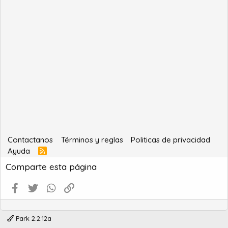
Contactanos
Términos y reglas
Politicas de privacidad
Ayuda
R
S
Comparte esta página
S
Facebook
Twitter
WhatsApp
Enlace
Park 2.2.12a