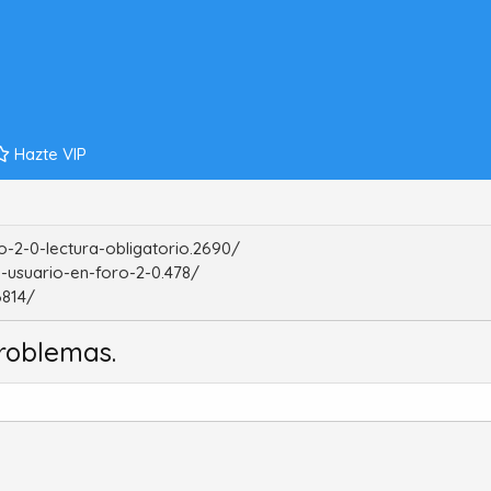
Hazte VIP
-2-0-lectura-obligatorio.2690/
-usuario-en-foro-2-0.478/
6814/
roblemas.