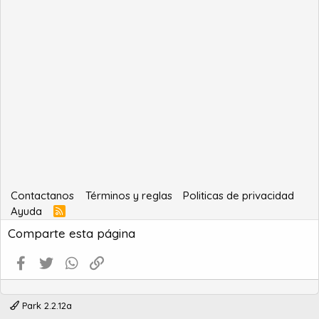
Contactanos
Términos y reglas
Politicas de privacidad
Ayuda
R
S
Comparte esta página
S
Facebook
Twitter
WhatsApp
Enlace
Park 2.2.12a