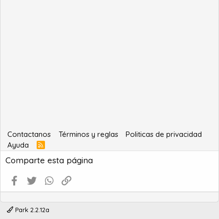
Contactanos
Términos y reglas
Politicas de privacidad
Ayuda
R
S
Comparte esta página
S
Facebook
Twitter
WhatsApp
Enlace
Park 2.2.12a