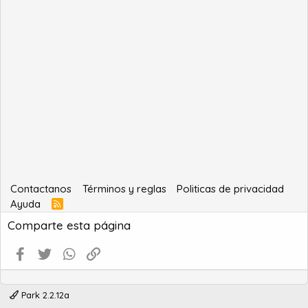
Contactanos
Términos y reglas
Politicas de privacidad
Ayuda
R
S
Comparte esta página
S
Facebook
Twitter
WhatsApp
Enlace
Park 2.2.12a