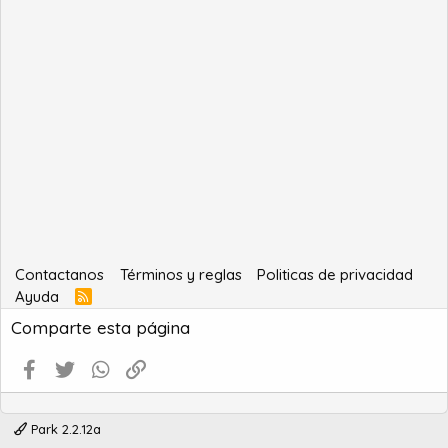
Contactanos
Términos y reglas
Politicas de privacidad
Ayuda
R
S
Comparte esta página
S
Facebook
Twitter
WhatsApp
Enlace
Park 2.2.12a