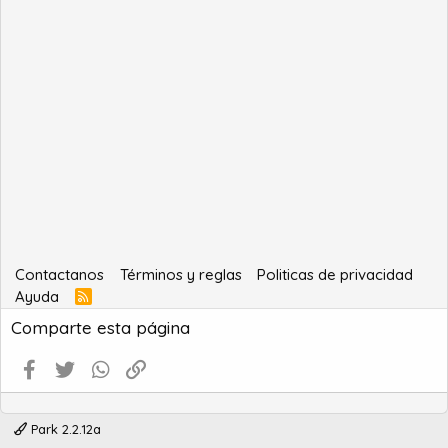
Contactanos
Términos y reglas
Politicas de privacidad
Ayuda
R
S
Comparte esta página
S
Facebook
Twitter
WhatsApp
Enlace
Park 2.2.12a