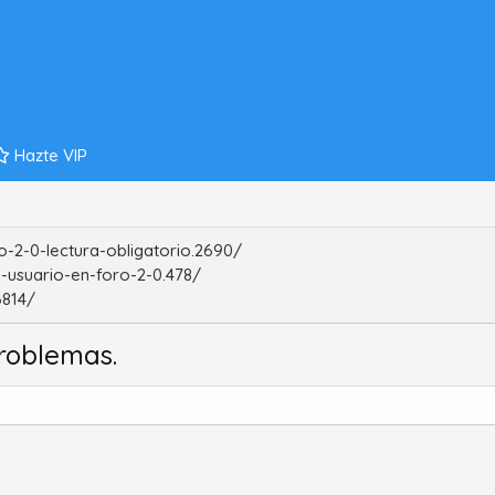
Hazte VIP
-2-0-lectura-obligatorio.2690/
-usuario-en-foro-2-0.478/
6814/
roblemas.