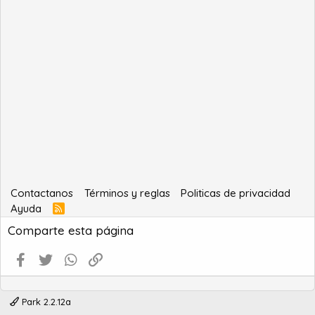
Contactanos
Términos y reglas
Politicas de privacidad
Ayuda
R
S
Comparte esta página
S
Facebook
Twitter
WhatsApp
Enlace
Park 2.2.12a