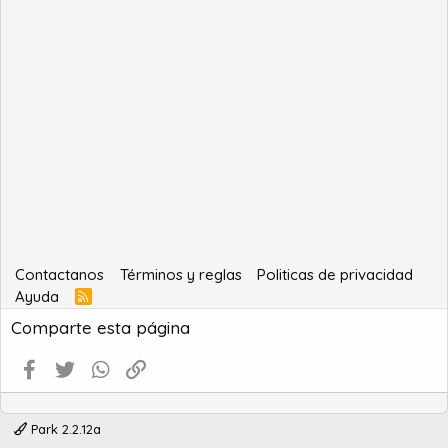
Contactanos
Términos y reglas
Politicas de privacidad
Ayuda
R
S
Comparte esta página
S
Facebook
Twitter
WhatsApp
Enlace
Park 2.2.12a