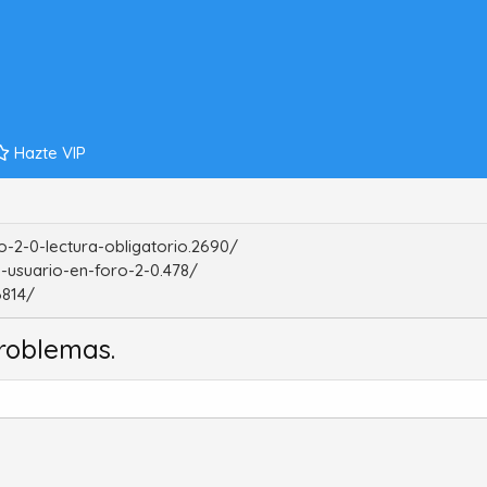
Hazte VIP
-2-0-lectura-obligatorio.2690/
-usuario-en-foro-2-0.478/
6814/
roblemas.