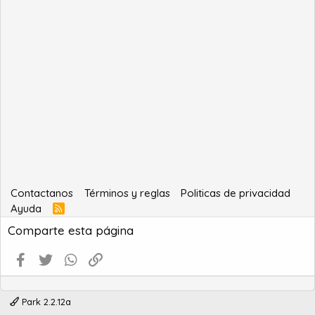
Contactanos
Términos y reglas
Politicas de privacidad
Ayuda
R
S
Comparte esta página
S
Facebook
Twitter
WhatsApp
Enlace
Park 2.2.12a