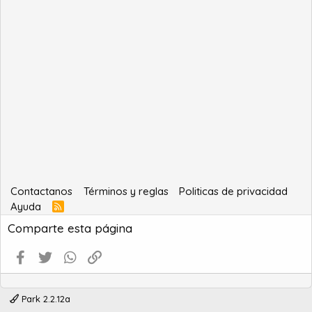
Contactanos
Términos y reglas
Politicas de privacidad
Ayuda
R
S
Comparte esta página
S
Facebook
Twitter
WhatsApp
Enlace
Park 2.2.12a