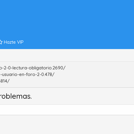
Hazte VIP
-2-0-lectura-obligatorio.2690/
-usuario-en-foro-2-0.478/
6814/
roblemas.