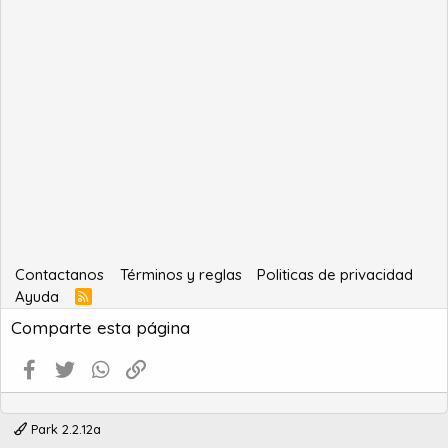
Contactanos
Términos y reglas
Politicas de privacidad
Ayuda
R
S
Comparte esta página
S
Facebook
Twitter
WhatsApp
Enlace
Park 2.2.12a