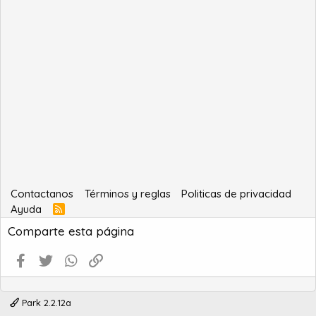
Contactanos
Términos y reglas
Politicas de privacidad
Ayuda
R
S
Comparte esta página
S
Facebook
Twitter
WhatsApp
Enlace
Park 2.2.12a