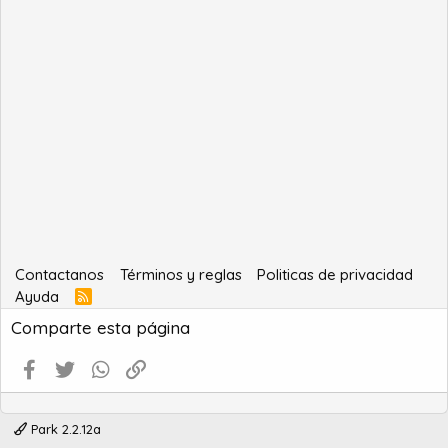
Contactanos
Términos y reglas
Politicas de privacidad
Ayuda
R
S
Comparte esta página
S
Facebook
Twitter
WhatsApp
Enlace
Park 2.2.12a