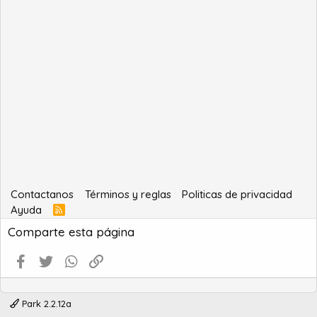
Contactanos
Términos y reglas
Politicas de privacidad
Ayuda
R
S
Comparte esta página
S
Facebook
Twitter
WhatsApp
Enlace
Park 2.2.12a