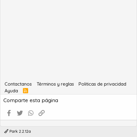
Contactanos
Términos y reglas
Politicas de privacidad
Ayuda
R
S
Comparte esta página
S
Facebook
Twitter
WhatsApp
Enlace
Park 2.2.12a