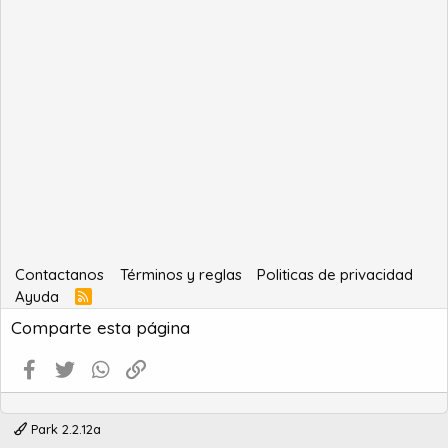
Contactanos
Términos y reglas
Politicas de privacidad
Ayuda
R
S
Comparte esta página
S
Facebook
Twitter
WhatsApp
Enlace
Park 2.2.12a