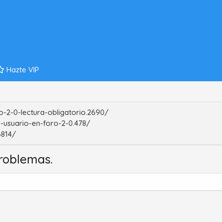
Hazte VIP
-2-0-lectura-obligatorio.2690/
-usuario-en-foro-2-0.478/
6814/
roblemas.