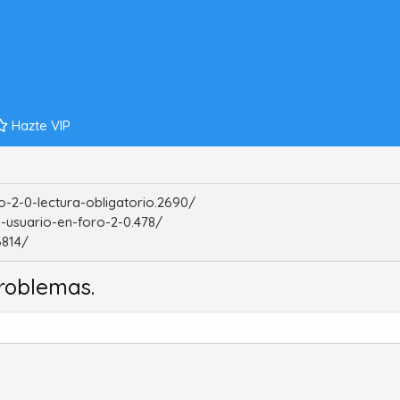
Hazte VIP
-2-0-lectura-obligatorio.2690/
-usuario-en-foro-2-0.478/
6814/
roblemas.