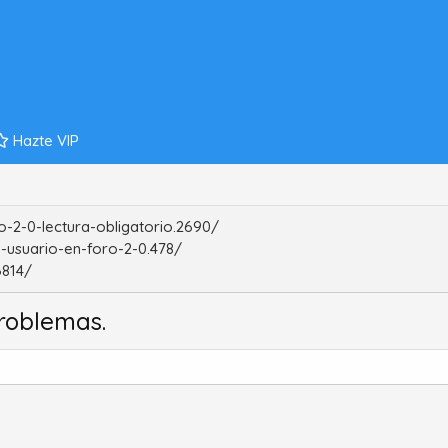
Hazte VIP
-2-0-lectura-obligatorio.2690/
-usuario-en-foro-2-0.478/
6814/
roblemas.