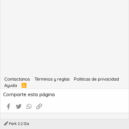
Contactanos
Términos y reglas
Politicas de privacidad
Ayuda
R
S
Comparte esta página
S
Facebook
Twitter
WhatsApp
Enlace
Park 2.2.12a