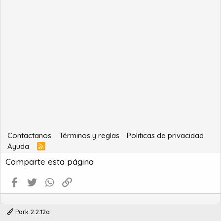
Contactanos
Términos y reglas
Politicas de privacidad
Ayuda
R
S
Comparte esta página
S
Facebook
Twitter
WhatsApp
Enlace
Park 2.2.12a