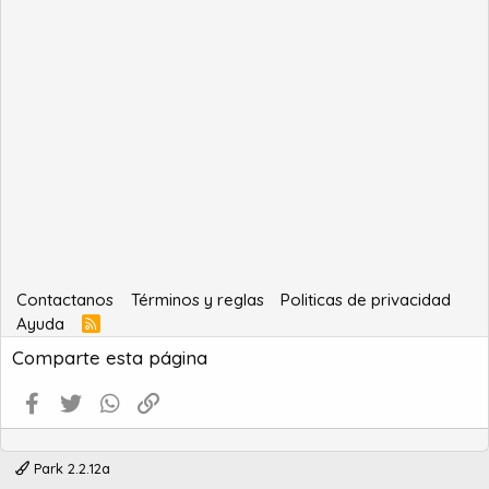
Contactanos
Términos y reglas
Politicas de privacidad
Ayuda
R
S
Comparte esta página
S
Facebook
Twitter
WhatsApp
Enlace
Park 2.2.12a