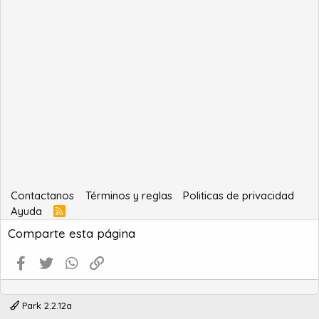
Contactanos
Términos y reglas
Politicas de privacidad
Ayuda
R
S
Comparte esta página
S
Facebook
Twitter
WhatsApp
Enlace
Park 2.2.12a