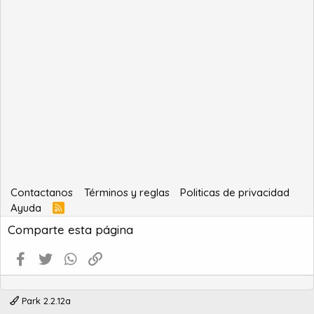
Contactanos
Términos y reglas
Politicas de privacidad
Ayuda
R
S
Comparte esta página
S
Facebook
Twitter
WhatsApp
Enlace
Park 2.2.12a