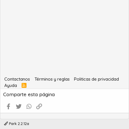
Contactanos
Términos y reglas
Politicas de privacidad
Ayuda
R
S
Comparte esta página
S
Facebook
Twitter
WhatsApp
Enlace
Park 2.2.12a