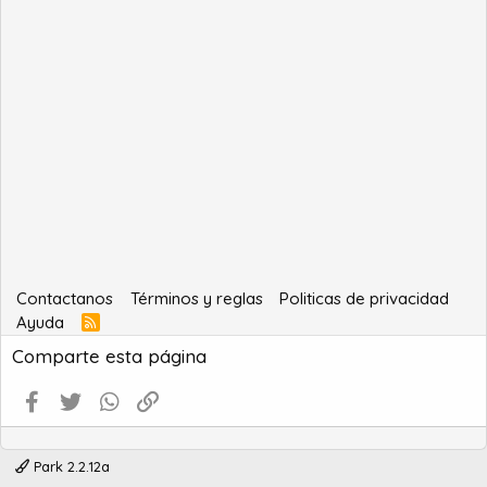
Contactanos
Términos y reglas
Politicas de privacidad
Ayuda
R
S
Comparte esta página
S
Facebook
Twitter
WhatsApp
Enlace
Park 2.2.12a