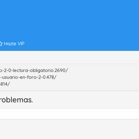
Hazte VIP
-2-0-lectura-obligatorio.2690/
-usuario-en-foro-2-0.478/
6814/
roblemas.