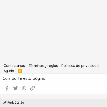
Contactanos
Términos y reglas
Politicas de privacidad
Ayuda
R
S
Comparte esta página
S
Facebook
Twitter
WhatsApp
Enlace
Park 2.2.12a