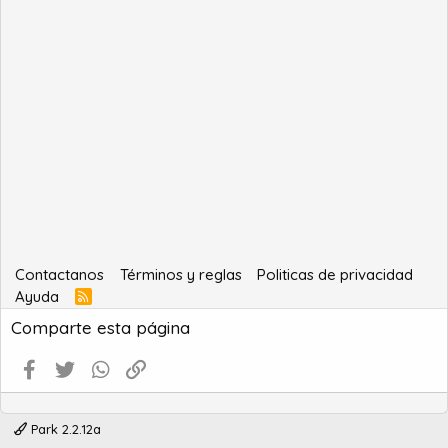
Contactanos
Términos y reglas
Politicas de privacidad
Ayuda
R
S
Comparte esta página
S
Facebook
Twitter
WhatsApp
Enlace
Park 2.2.12a