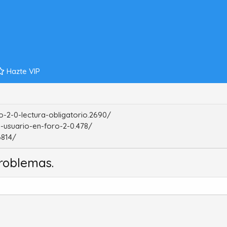
Hazte VIP
-2-0-lectura-obligatorio.2690/
-usuario-en-foro-2-0.478/
6814/
roblemas.