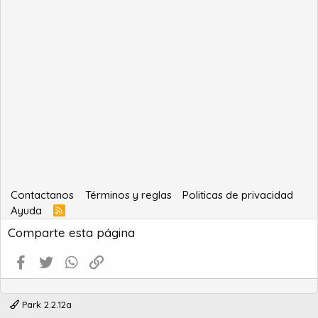
Contactanos
Términos y reglas
Politicas de privacidad
Ayuda
R
S
Comparte esta página
S
Facebook
Twitter
WhatsApp
Enlace
Park 2.2.12a