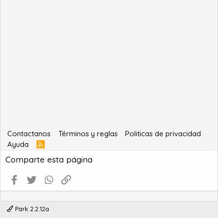
Contactanos
Términos y reglas
Politicas de privacidad
Ayuda
R
S
Comparte esta página
S
Facebook
Twitter
WhatsApp
Enlace
Park 2.2.12a