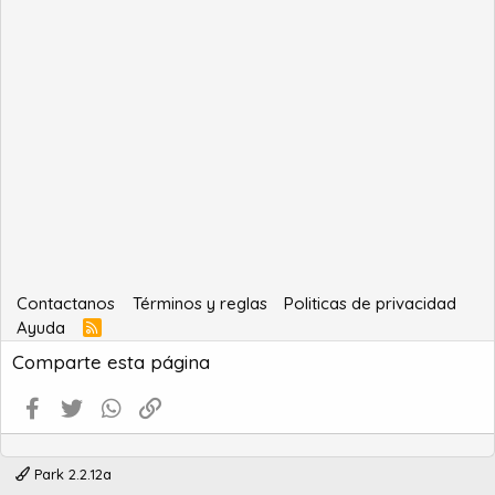
Contactanos
Términos y reglas
Politicas de privacidad
Ayuda
R
S
Comparte esta página
S
Facebook
Twitter
WhatsApp
Enlace
Park 2.2.12a