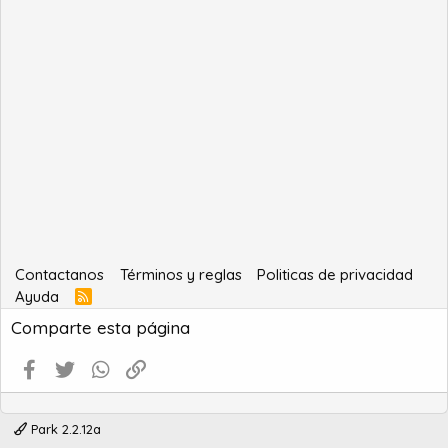
Contactanos
Términos y reglas
Politicas de privacidad
Ayuda
R
S
Comparte esta página
S
Facebook
Twitter
WhatsApp
Enlace
Park 2.2.12a