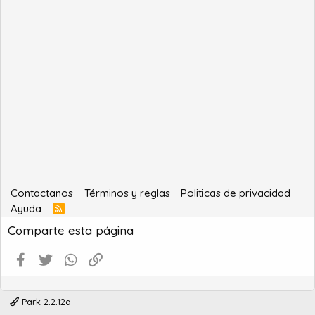
Contactanos
Términos y reglas
Politicas de privacidad
Ayuda
R
S
Comparte esta página
S
Facebook
Twitter
WhatsApp
Enlace
Park 2.2.12a