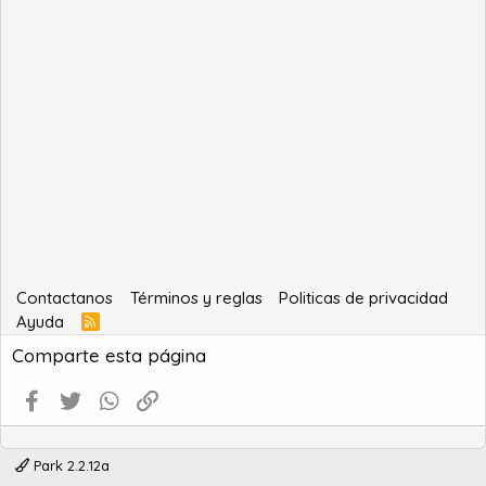
Contactanos
Términos y reglas
Politicas de privacidad
Ayuda
R
S
Comparte esta página
S
Facebook
Twitter
WhatsApp
Enlace
Park 2.2.12a