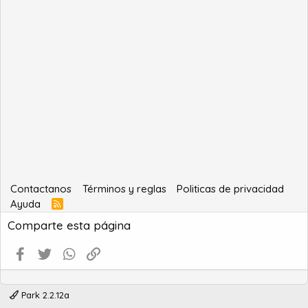
Contactanos
Términos y reglas
Politicas de privacidad
Ayuda
R
S
Comparte esta página
S
Facebook
Twitter
WhatsApp
Enlace
Park 2.2.12a