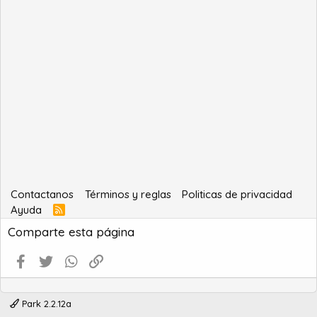
Contactanos
Términos y reglas
Politicas de privacidad
Ayuda
R
S
Comparte esta página
S
Facebook
Twitter
WhatsApp
Enlace
Park 2.2.12a