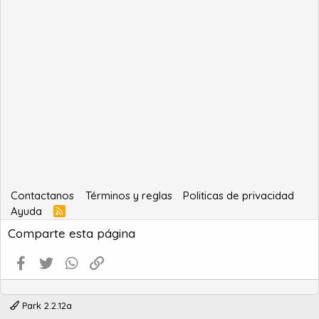
Contactanos
Términos y reglas
Politicas de privacidad
Ayuda
R
S
Comparte esta página
S
Facebook
Twitter
WhatsApp
Enlace
Park 2.2.12a