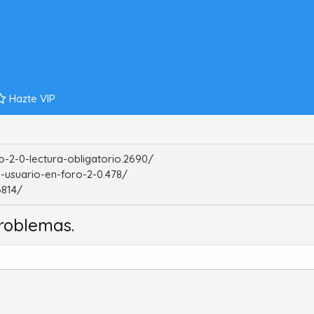
Hazte VIP
-2-0-lectura-obligatorio.2690/
-usuario-en-foro-2-0.478/
6814/
roblemas.