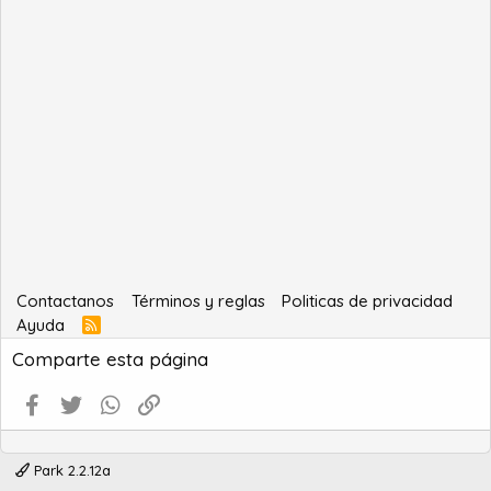
Contactanos
Términos y reglas
Politicas de privacidad
Ayuda
R
S
Comparte esta página
S
Facebook
Twitter
WhatsApp
Enlace
Park 2.2.12a