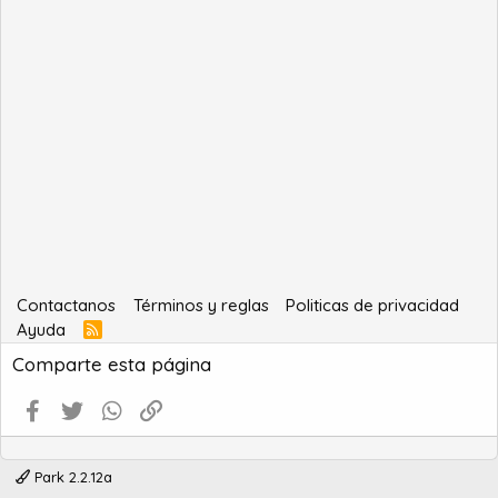
Contactanos
Términos y reglas
Politicas de privacidad
Ayuda
R
S
Comparte esta página
S
Facebook
Twitter
WhatsApp
Enlace
Park 2.2.12a