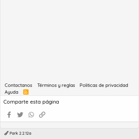
Contactanos
Términos y reglas
Politicas de privacidad
Ayuda
R
S
Comparte esta página
S
Facebook
Twitter
WhatsApp
Enlace
Park 2.2.12a