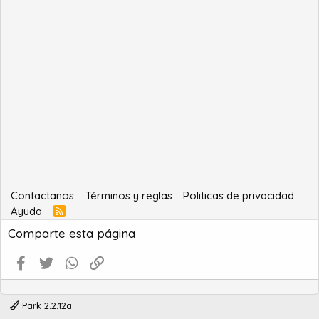
Contactanos
Términos y reglas
Politicas de privacidad
Ayuda
R
S
Comparte esta página
S
Facebook
Twitter
WhatsApp
Enlace
Park 2.2.12a