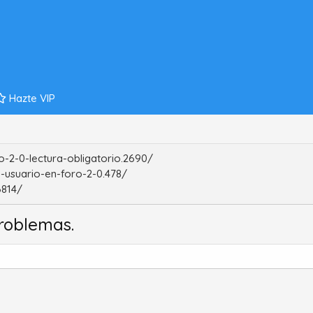
Hazte VIP
-2-0-lectura-obligatorio.2690/
-usuario-en-foro-2-0.478/
6814/
roblemas.