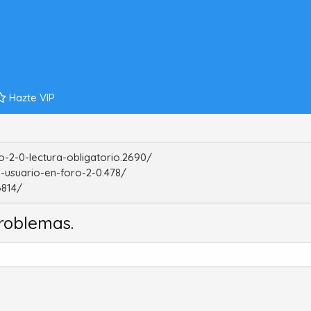
Hazte VIP
-2-0-lectura-obligatorio.2690/
-usuario-en-foro-2-0.478/
6814/
roblemas.